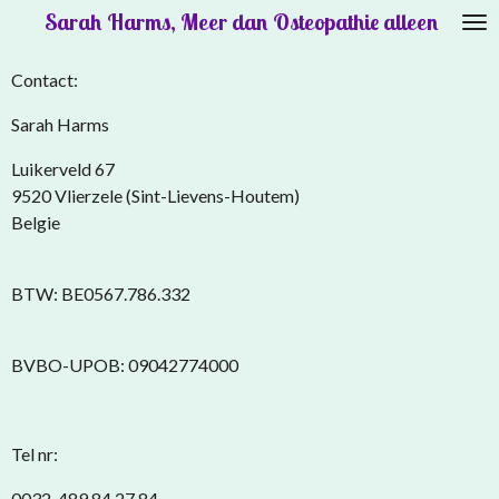
Sarah Harms, Meer dan Osteopathie alleen
Ga
direct
naar
Contact:
de
Sarah Harms
hoofdinhoud
Luikerveld 67
9520 Vlierzele (Sint-Lievens-Houtem)
Belgie
BTW: BE0567.786.332
BVBO-UPOB: 09042774000
Tel nr:
0032-489 84 27 84